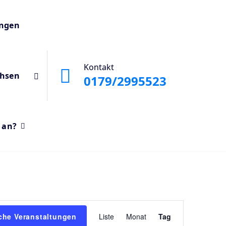
ungen
Kontakt
chsen
0179/2995523
 an?
Veranstaltu
che Veranstaltungen
Liste
Monat
Tag