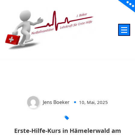
Skip
to
content
Erste Hilfe Böker Notfallsanitäter - Lehrkraft für Erste Hilfe
Erste-Hilfe-Kurs in Hämelerwald
am Samstag, 09.08.2025
Jens Boeker
10, Mai, 2025
0
Erste-Hilfe-Kurs in Hämelerwald am