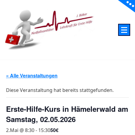
Skip
to
content
Erste Hilfe Böker Notfallsanitäter - Lehrkraft für Erste Hilfe
« Alle Veranstaltungen
Diese Veranstaltung hat bereits stattgefunden.
Erste-Hilfe-Kurs in Hämelerwald am
Samstag, 02.05.2026
50€
2.Mai @ 8:30
-
15:30