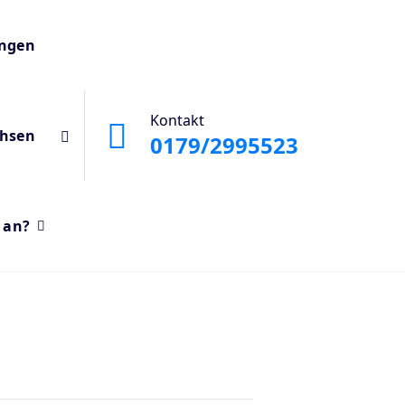
ungen
Kontakt
chsen
0179/2995523
 an?