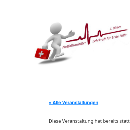
Skip
to
content
Erste Hilfe Böker Notfallsanitäter - Lehrkraft für Erste Hilfe
« Alle Veranstaltungen
Diese Veranstaltung hat bereits stat