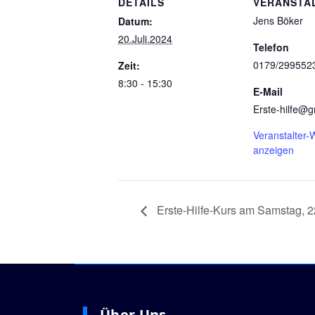
DETAILS
VERANSTA
Jens Böker
Datum:
20.Juli.2024
Telefon
0179/299552
Zeit:
8:30 - 15:30
E-Mail
Erste-hilfe@
Veranstalter-
anzeigen
Erste-Hilfe-Kurs am Samstag, 22
Über Uns